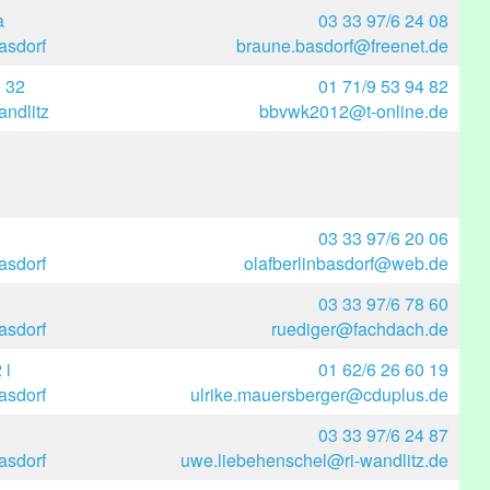
a
03 33 97/6 24 08
asdorf
braune.basdorf@freenet.de
e 32
01 71/9 53 94 82
ndlitz
bbvwk2012@t-online.de
03 33 97/6 20 06
asdorf
olafberlinbasdorf@web.de
03 33 97/6 78 60
asdorf
ruediger@fachdach.de
 i
01 62/6 26 60 19
asdorf
ulrike.mauersberger@cduplus.de
03 33 97/6 24 87
asdorf
uwe.liebehenschel@ri-wandlitz.de