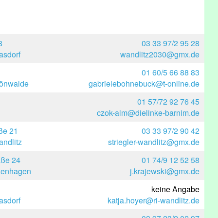
8
03 33 97/2 95 28
asdorf
wandlitz2030@gmx.de
01 60/5 66 88 83
hönwalde
gabrielebohnebuck@t-online.de
01 57/72 92 76 45
czok-alm@dielinke-barnim.de
ße 21
03 33 97/2 90 42
ndlitz
striegler-wandlitz@gmx.de
aße 24
01 74/9 12 52 58
lzenhagen
j.krajewski@gmx.de
keine Angabe
asdorf
katja.hoyer@ri-wandlitz.de