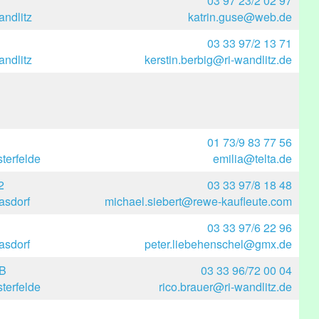
03 97 23/2 02 97
ndlitz
katrin.guse@web.de
03 33 97/2 13 71
ndlitz
kerstin.berbig@ri-wandlitz.de
01 73/9 83 77 56
terfelde
emilia@telta.de
2
03 33 97/8 18 48
asdorf
michael.siebert@rewe-kaufleute.com
03 33 97/6 22 96
asdorf
peter.liebehenschel@gmx.de
 B
03 33 96/72 00 04
terfelde
rico.brauer@ri-wandlitz.de