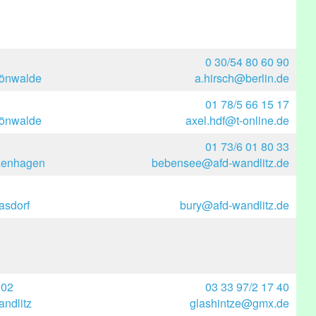
0 30/54 80 60 90
hönwalde
a.hirsch@berlin.de
01 78/5 66 15 17
hönwalde
axel.hdf@t-online.de
01 73/6 01 80 33
lzenhagen
bebensee@afd-wandlitz.de
asdorf
bury@afd-wandlitz.de
102
03 33 97/2 17 40
ndlitz
glashintze@gmx.de