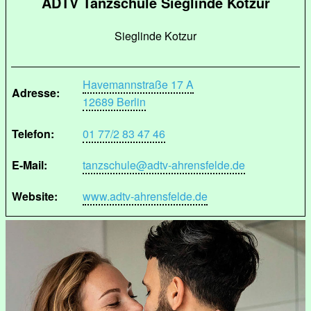
ADTV Tanzschule Sieglinde Kotzur
Sieglinde Kotzur
Havemannstraße 17 A
Adresse:
12689 Berlin
Telefon:
01 77/2 83 47 46
E-Mail:
tanzschule@adtv-ahrensfelde.de
Website:
www.adtv-ahrensfelde.de