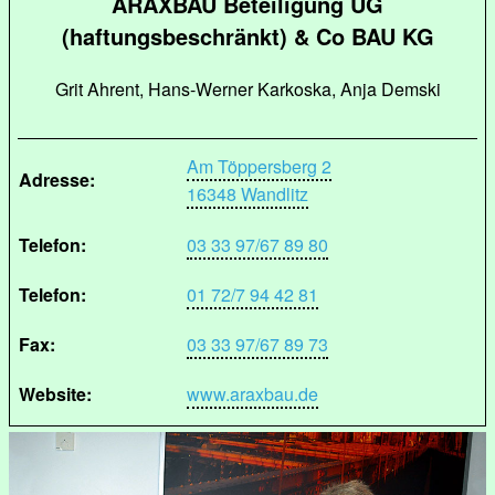
ARAXBAU Beteiligung UG
(haftungsbeschränkt) & Co BAU KG
Grit Ahrent, Hans-Werner Karkoska, Anja Demski
Am Töppersberg 2
Adresse:
16348 Wandlitz
Telefon:
03 33 97/67 89 80
Telefon:
01 72/7 94 42 81
Fax:
03 33 97/67 89 73
Website:
www.araxbau.de