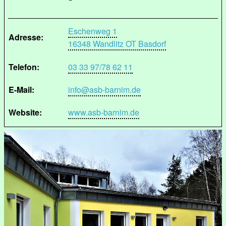
Eschenweg 1
Adresse:
16348 Wandlitz OT Basdorf
Telefon:
03 33 97/78 62 11
E-Mail:
info@asb-barnim.de
Website:
www.asb-barnim.de