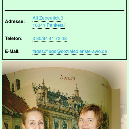
Alt Zepernick 3
Adresse:
16341 Panketal
Telefon:
0 30/94 41 72 48
E-Mail:
tagespflege@sozialedienste-awo.de