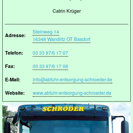
Catrin Krüger
Steinweg 14
Adresse:
16348 Wandlitz OT Basdorf
Telefon:
03 33 97/6 17 07
Fax:
03 33 97/6 17 08
E-Mail:
info@abfuhr-entsorgung-schroeder.de
Website:
www.abfuhr-entsorgung-schroeder.de