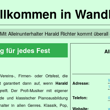
llkommen in Wandl
Mit Alleinunterhalter Harald Richter kommt überall
 für jedes Fest
Al
 Vereins-, Firmen- oder Ortsfest, die
t garantiert dann auf, wenn
Harald
Adresse:
1
eift. Der Profi-Musiker mit eigener
Telefon:
0
de und klassischer Pianoausbildung
halter in allen Genres. Klassik, Pop,
Website:
w