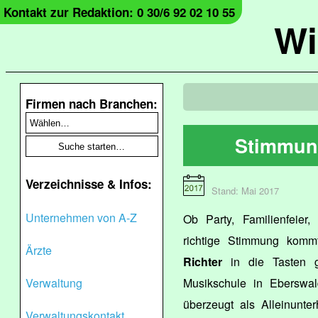
Kontakt zur Redaktion: 0 30/6 92 02 10 55
Wi
Firmen nach Branchen:
Stimmung
Verzeichnisse & Infos:
Stand: Mai 2017
Unternehmen von A-Z
Ob Party, Familienfeier,
richtige Stimmung komm
Ärzte
Richter
in die Tasten gr
Verwaltung
Musikschule in Eberswal
überzeugt als Alleinunter
Verwaltungskontakt