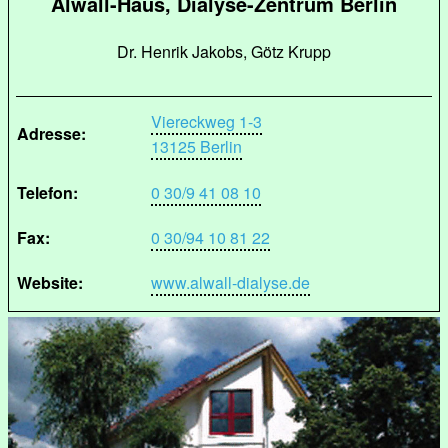
Alwall-Haus, Dialyse-Zentrum Berlin
Dr. Henrik Jakobs, Götz Krupp
Viereckweg 1-3
Adresse:
13125 Berlin
Telefon:
0 30/9 41 08 10
Fax:
0 30/94 10 81 22
Website:
www.alwall-dialyse.de