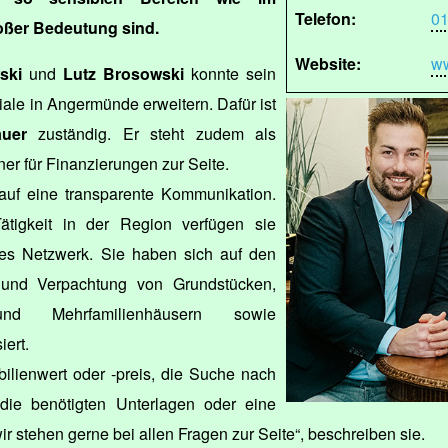
Telefon:
01
oßer Bedeutung sind.
Website:
ww
ski
und
Lutz Brosowski
konnte sein
liale in Angermünde erweitern. Dafür ist
auer
zuständig. Er steht zudem als
er für Finanzierungen zur Seite.
auf eine transparente Kommunikation.
ätigkeit in der Region verfügen sie
es Netzwerk. Sie haben sich auf den
 und Verpachtung von Grundstücken,
d Mehrfamilienhäusern sowie
ert.
lienwert oder -preis, die Suche nach
 die benötigten Unterlagen oder eine
ir stehen gerne bei allen Fragen zur Seite“, beschreiben sie.