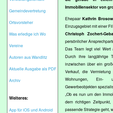
Immobiliensektor von gr
Gemeindevertretung
Ehepaar
Kathrin Brosow
Ortsvorsteher
Einzugsgebiet mit einer Fi
Christoph Zochert-Geb
Was erledige ich Wo
persönlicher Ansprechpartn
Vereine
Das Team legt viel Wert 
Durch ihre langjährige T
Autoren aus Wandlitz
inzwischen über ein groß
Aktuelle Ausgabe als PDF
Verkauf, die Vermietung
Wohnungen, Ein- un
Archiv
Gewerbeobjekten spezialisi
„Ob es nun um den Immobi
Weiteres:
dem richtigen Zeitpunkt,
passende Strategie geht, w
App für iOS und Android