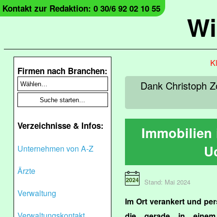
Kontakt zur Redaktion: 0 30/6 92 02 10 55
Wi
Kl
Firmen nach Branchen:
Dank Christoph Z
Verzeichnisse & Infos:
Immobilien
U
Unternehmen von A-Z
Ärzte
Stand: Mai 2024
Verwaltung
Im Ort verankert und pers
Verwaltungskontakt
die gerade in einem