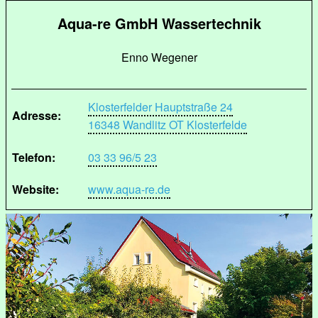
Aqua-re GmbH Wassertechnik
Enno Wegener
Klosterfelder Hauptstraße 24
Adresse:
16348 Wandlitz OT Klosterfelde
Telefon:
03 33 96/5 23
Website:
www.aqua-re.de