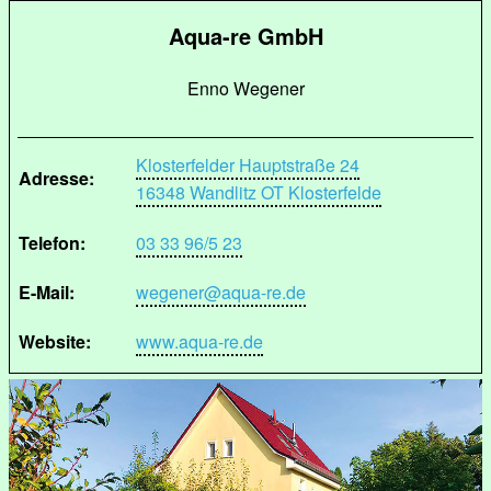
Aqua-re GmbH
Enno Wegener
Klosterfelder Hauptstraße 24
Adresse:
16348 Wandlitz OT Klosterfelde
Telefon:
03 33 96/5 23
E-Mail:
wegener@aqua-re.de
Website:
www.aqua-re.de