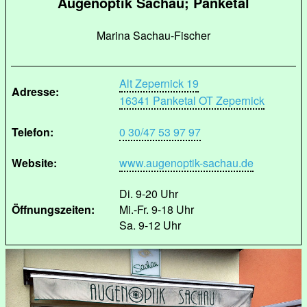
Augenoptik Sachau; Panketal
Marina Sachau-Fischer
Alt Zepernick 19
Adresse:
16341 Panketal OT Zepernick
Telefon:
0 30/47 53 97 97
Website:
www.augenoptik-sachau.de
Di. 9-20 Uhr
Öffnungszeiten:
Mi.-Fr. 9-18 Uhr
Sa. 9-12 Uhr