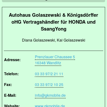
Autohaus Golaszewski & Königsdörffer
oHG Vertragshändler für HONDA und
SsangYong
Diana Golaszewski, Kai Golaszewski
Prenzlauer Chaussee 5
Adresse:
16348 Wandlitz
Telefon:
03 33 97/2 21 11
Fax:
03 33 97/2 10 25
E-Mail:
info@gkmobile.de
Website:
www.gkmobile.de