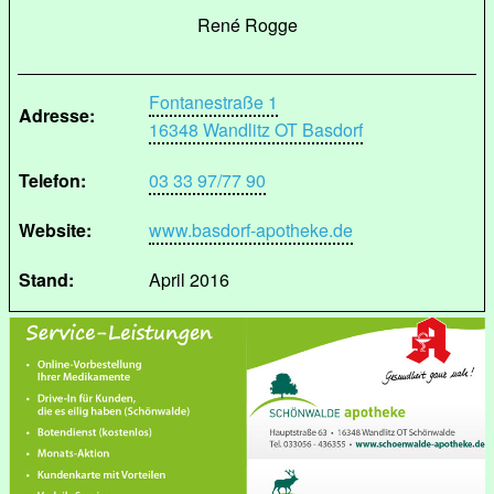
René Rogge
Fontanestraße 1
Adresse:
16348 Wandlitz OT Basdorf
Telefon:
03 33 97/77 90
Website:
www.basdorf-apotheke.de
Stand:
April 2016