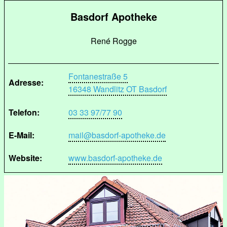
Basdorf Apotheke
René Rogge
Fontanestraße 5
Adresse:
16348 Wandlitz OT Basdorf
Telefon:
03 33 97/77 90
E-Mail:
mail@basdorf-apotheke.de
Website:
www.basdorf-apotheke.de