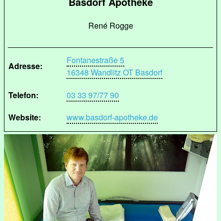
Basdorf Apotheke
René Rogge
Fontanestraße 5
Adresse:
16348 Wandlitz OT Basdorf
Telefon:
03 33 97/77 90
Website:
www.basdorf-apotheke.de