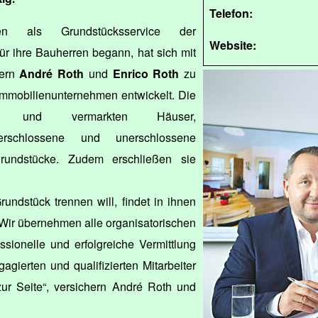
Telefon:
 als Grundstücksservice der
Website:
ür ihre Bauherren begann, hat sich mit
rern
André Roth
und
Enrico Roth
zu
Immobilienunternehmen entwickelt. Die
eln und vermarkten Häuser,
erschlossene und unerschlossene
grundstücke. Zudem erschließen sie
ndstück trennen will, findet in ihnen
 „Wir übernehmen alle organisatorischen
sionelle und erfolgreiche Vermittlung
gagierten und qualifizierten Mitarbeiter
zur Seite“, versichern André Roth und