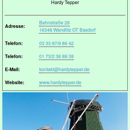
Hardy Tepper
Bahnstraße 28
Adresse:
16348 Wandlitz OT Basdorf
Telefon:
03 33 97/6 86 42
Telefon:
01 73/2 36 89 38
E-Mail:
kontakt@hardytepper.de
Website:
www.hardytepper.de