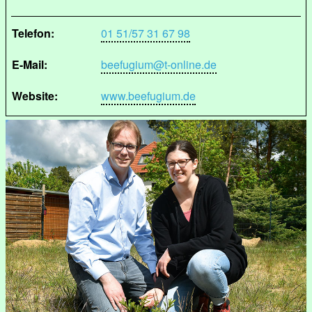
Telefon:
01 51/57 31 67 98
E-Mail:
beefugium@t-online.de
Website:
www.beefugium.de