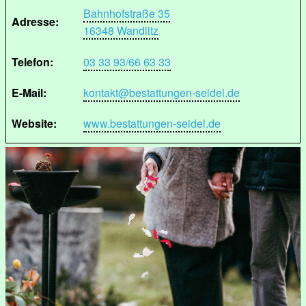
Bahnhofstraße 35
Adresse:
16348 Wandlitz
Telefon:
03 33 93/66 63 33
E-Mail:
kontakt@bestattungen-seidel.de
Website:
www.bestattungen-seidel.de