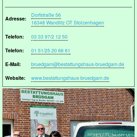
Dorfstraße 56
Adresse:
16348 Wandlitz OT Stolzenhagen
Telefon:
03 33 97/2 12 50
Telefon:
01 51/25 20 66 61
E-Mail:
bruedgam@bestattungshaus-bruedgam.de
Website:
www.bestattungshaus-bruedgam.de