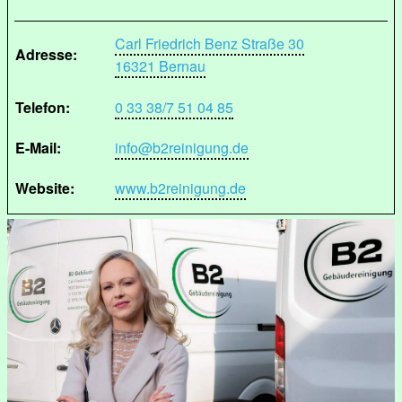
Carl Friedrich Benz Straße 30
Adresse:
16321 Bernau
Telefon:
0 33 38/7 51 04 85
E-Mail:
info@b2reinigung.de
Website:
www.b2reinigung.de