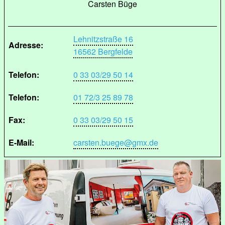
Carsten Büge
Lehnitzstraße 16
Adresse:
16562 Bergfelde
Telefon:
0 33 03/29 50 14
Telefon:
01 72/3 25 89 78
Fax:
0 33 03/29 50 15
E-Mail:
carsten.buege@gmx.de