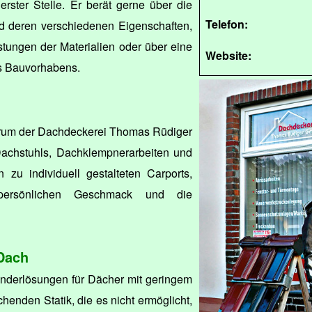
erster Stelle. Er berät gerne über die
Telefon:
d deren verschiedenen Eigenschaften,
stungen der Materialien oder über eine
Website:
s Bauvorhabens.
rum der Dachdeckerei Thomas Rüdiger
 Dachstuhls, Dachklempnerarbeiten und
 zu individuell gestalteten Carports,
persönlichen Geschmack und die
Dach
onderlösungen für Dächer mit geringem
chenden Statik, die es nicht ermöglicht,