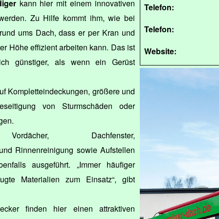
iger
kann hier mit einem innovativen
Telefon:
 werden. Zu Hilfe kommt ihm, wie bei
Telefon:
rund ums Dach, dass er per Kran und
 Höhe effizient arbeiten kann. Das ist
Website:
lich günstiger, als wenn ein Gerüst
 auf Kompletteindeckungen, größere und
Beseitigung von Sturmschäden oder
gen.
ordächer, Dachfenster,
und Rinnenreinigung sowie Aufstellen
nfalls ausgeführt. „Immer häufiger
gte Materialien zum Einsatz“, gibt
cker finden hier einen attraktiven