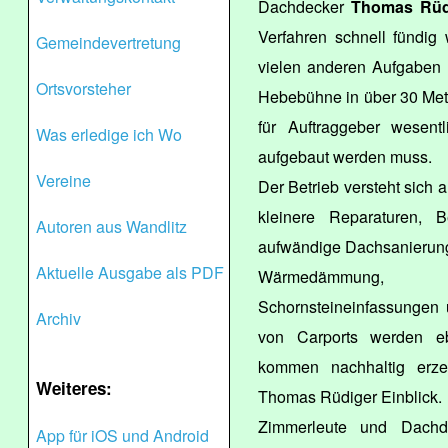
Dachdecker
Thomas Rüd
Verfahren schnell fündig
Gemeindevertretung
vielen anderen Aufgaben 
Ortsvorsteher
Hebebühne in über 30 Meter
für Auftraggeber wesent
Was erledige ich Wo
aufgebaut werden muss.
Vereine
Der Betrieb versteht sich
kleinere Reparaturen, 
Autoren aus Wandlitz
aufwändige Dachsanierun
Aktuelle Ausgabe als PDF
Wärmedämmung, V
Schornsteineinfassungen 
Archiv
von Carports werden ebe
kommen nachhaltig erzeu
Weiteres:
Thomas Rüdiger Einblick.
Zimmerleute und Dachde
App für iOS und Android