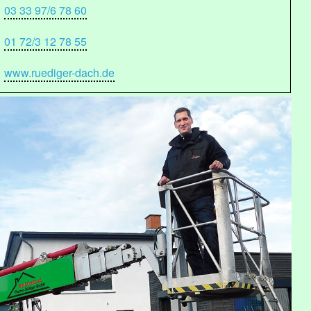
03 33 97/6 78 60
01 72/3 12 78 55
www.ruediger-dach.de