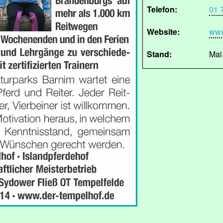
Telefon:
01 
Website:
www
Stand:
Mai