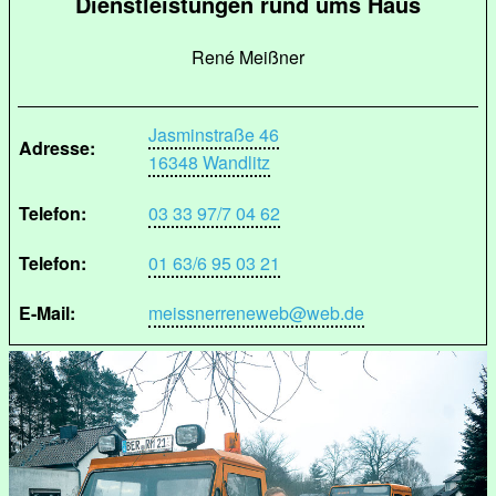
Dienstleistungen rund ums Haus
René Meißner
Jasminstraße 46
Adresse:
16348 Wandlitz
Telefon:
03 33 97/7 04 62
Telefon:
01 63/6 95 03 21
E-Mail:
meissnerreneweb@web.de