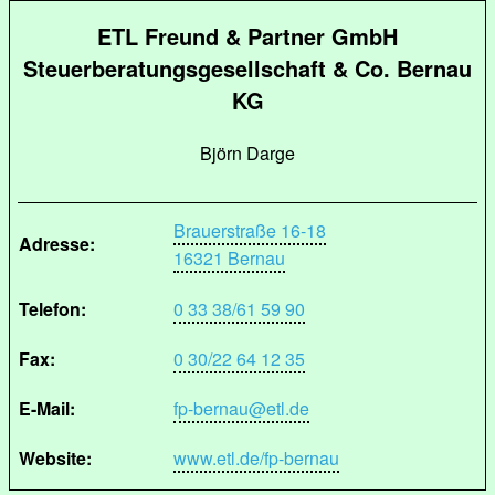
ETL Freund & Partner GmbH
Steuerberatungsgesellschaft & Co. Bernau
KG
Björn Darge
Brauerstraße 16-18
Adresse:
16321 Bernau
Telefon:
0 33 38/61 59 90
Fax:
0 30/22 64 12 35
E-Mail:
fp-bernau@etl.de
Website:
www.etl.de/fp-bernau