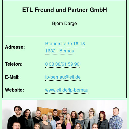
ETL Freund und Partner GmbH
Björn Darge
Brauerstraße 16-18
Adresse:
16321 Bernau
Telefon:
0 33 38/61 59 90
E-Mail:
fp-bernau@etl.de
Website:
www.etl.de/fp-bernau