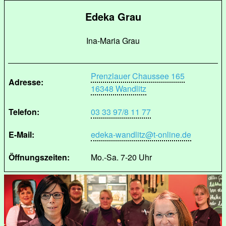
Edeka Grau
Ina-Maria Grau
Prenzlauer Chaussee 165
Adresse:
16348 Wandlitz
Telefon:
03 33 97/8 11 77
E-Mail:
edeka-wandlitz@t-online.de
Öffnungszeiten:
Mo.-Sa. 7-20 Uhr