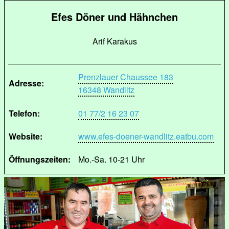
Efes Döner und Hähnchen
Arif Karakus
Prenzlauer Chaussee 183
Adresse:
16348 Wandlitz
Telefon:
01 77/2 16 23 07
Website:
www.efes-doener-wandlitz.eatbu.com
Öffnungszeiten:
Mo.-Sa. 10-21 Uhr