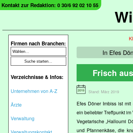
Kontakt zur Redaktion: 0 30/6 92 02 10 55
Wi
Kl
Firmen nach Branchen:
In Efes Dön
Frisch aus
Verzeichnisse & Infos:
Unternehmen von A-Z
Stand: März 2019
Efes Döner Imbiss ist mit 
Ärzte
ein beliebter Treffpunkt im
Verwaltung
Vegetarische „Halloumi Dö
und Pfannenkäse, die kn
Verwaltungskontakt