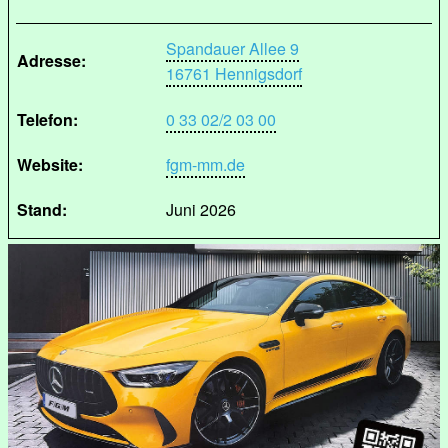
Spandauer Allee 9
Adresse:
16761 Hennigsdorf
Telefon:
0 33 02/2 03 00
Website:
fgm-mm.de
Stand:
Juni 2026