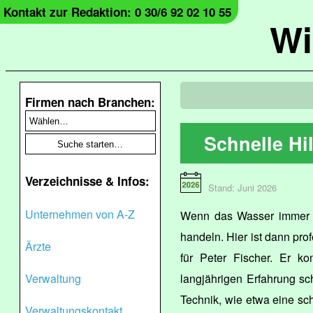
Kontakt zur Redaktion: 0 30/6 92 02 10 55
Wi
Firmen nach Branchen:
Schnelle Hi
Verzeichnisse & Infos:
Stand: Juni 2026
Unternehmen von A-Z
Wenn das Wasser immer la
handeln. Hier ist dann profe
Ärzte
für Peter Fischer. Er ko
Verwaltung
langjährigen Erfahrung sc
Technik, wie etwa eine s
Verwaltungskontakt