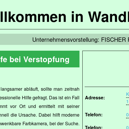
llkommen in Wandl
Unternehmensvorstellung: FISCHER R
lfe bei Verstopfung
ngsamer abläuft, sollte man zeitnah
K
ssionelle Hilfe gefragt. Das ist ein Fall
Adresse:
1
mmt vor Ort und ermittelt mit seiner
Telefon:
0
hnell die Ursache. Dabei hilft moderne
chwenkbare Farbkamera, bei der Suche.
Telefon:
0