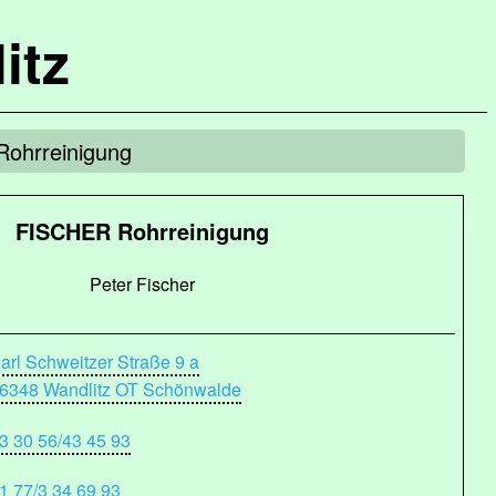
itz
ohrreinigung
FISCHER Rohrreinigung
Peter Fischer
arl Schweitzer Straße 9 a
6348 Wandlitz OT Schönwalde
3 30 56/43 45 93
1 77/3 34 69 93