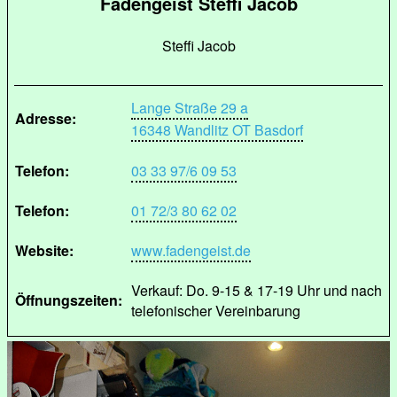
Fadengeist Steffi Jacob
Steffi Jacob
Lange Straße 29 a
Adresse:
16348 Wandlitz OT Basdorf
Telefon:
03 33 97/6 09 53
Telefon:
01 72/3 80 62 02
Website:
www.fadengeist.de
Verkauf: Do. 9-15 & 17-19 Uhr und nach
Öffnungszeiten:
telefonischer Vereinbarung