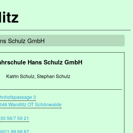
itz
Hans Schulz GmbH
ahrschule Hans Schulz GmbH
Katrin Schulz, Stephan Schulz
hnhofspassage 3
348 Wandlitz OT Schönwalde
 30 56/7 59 21
 62/1 99 69 87