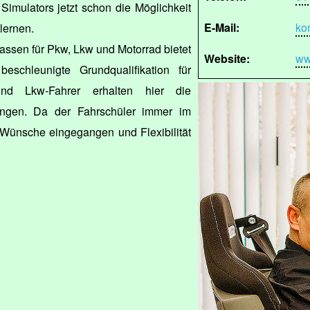
Simulators jetzt schon die Möglichkeit
E-Mail:
ko
lernen.
ssen für Pkw, Lkw und Motorrad bietet
Website:
ww
schleunigte Grundqualifikation für
und Lkw-Fahrer erhalten hier die
dungen. Da der Fahrschüler immer im
f Wünsche eingegangen und Flexibilität