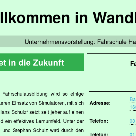
llkommen in Wandl
Unternehmensvorstellung: Fahrschule 
et in die Zukunft
F
 Fahrschulausbildung wird so einige
Ba
eren Einsatz von Simulatoren, mit sich
Adresse:
16
ans Schulz“ setzt seit jeher auf einen
Telefon:
03
d ein effektives Lernumfeld. Unter der
z und Stephan Schulz wird durch den
Telefon:
01