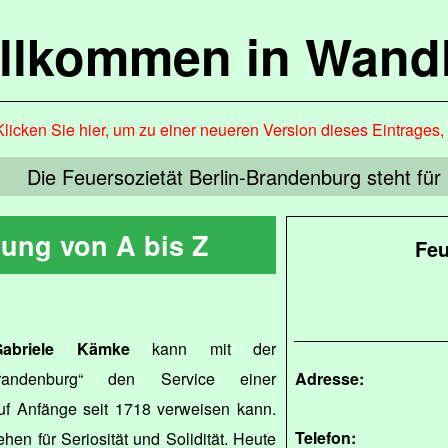
llkommen in Wandl
Klicken Sie hier, um zu einer neueren Version dieses Eintrages
Die Feuersozietät Berlin-Brandenburg steht für S
rung von A bis Z
Feu
Gabriele Kämke
kann mit der
-Brandenburg“ den Service einer
Adresse:
auf Anfänge seit 1718 verweisen kann.
Telefon:
en für Seriosität und Solidität. Heute