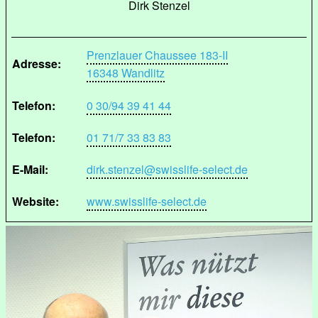
Dirk Stenzel
Prenzlauer Chaussee 183-II
Adresse:
16348 Wandlitz
Telefon:
0 30/94 39 41 44
Telefon:
01 71/7 33 83 83
E-Mail:
dirk.stenzel@swisslife-select.de
Website:
www.swisslife-select.de