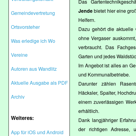
Das Gartentechnikgesch
Jende
bietet hier eine gr
Gemeindevertretung
Helfern.
Ortsvorsteher
Dazu gehört die aktuelle 
ohne Vergaser auskommt,
Was erledige ich Wo
verbraucht. Das Fachges
Vereine
Garten und jedes Waldstü
Im Angebot ist alles an Ger
Autoren aus Wandlitz
und Kommunalbetriebe.
Aktuelle Ausgabe als PDF
Darunter zählen Rasent
Häcksler, Spalter, Hochdru
Archiv
einem zuverlässigen Werkst
erhältlich.
Weiteres:
Dank langjähriger Erfahr
der richtigen Adresse, 
App für iOS und Android