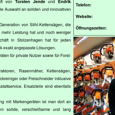
äft von
Torsten Jende
und
Endrik
Telefon:
oße Auswahl an soliden und innovativen
Website:
Generation von Stihl-Kettensägen, die
Öffnungszeiten:
 mehr Leistung hat und noch weniger
chäft in Stolzenhagen hat für jeden
ck exakt angepasste Lösungen.
äten für private Nutzer sowie für Forst-
raktoren, Rasenmäher, Kettensägen,
ckreiniger oder Freischneider inklusive
attservice. Ersatzteile sind ebenfalls
ung mit Markengeräten ist man dort an
um solide, verschleißarme und lang