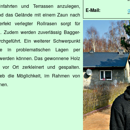
infahrten und Terrassen anzulegen,
E-Mail:
g
und das Gelände mit einem Zaun nach
rfekt verlegter Rollrasen sorgt für
n. Zudem werden zuverlässig Bagger-
chgeführt. Ein weiterer Schwerpunkt
ie in problematischen Lagen per
igt werden können. Das gewonnene Holz
vor Ort zerkleinert und gespalten.
rieb die Möglichkeit, im Rahmen von
nen.