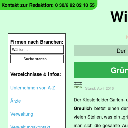
Kontakt zur Redaktion: 0 30/6 92 02 10 55
Wi
Firmen nach Branchen:
Der 
Grü
Verzeichnisse & Infos:
Unternehmen von A-Z
Stand: April 2016
Der Klosterfelder Garten-
Ärzte
Greulich
bietet einen de
Verwaltung
vielen Stellen, was ein „
man sich die gesamte Au
Verwaltungskontakt