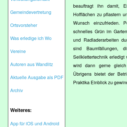
beauftragt ihn damit, E
Gemeindevertretung
Hofflächen zu pflastern 
Wunsch einzufrieden. Pe
Ortsvorsteher
schnelles Grün im Garte
Was erledige ich Wo
und Radladerarbeiten dur
sind Baumfällungen, d
Vereine
Seilklettertechnik erled
Autoren aus Wandlitz
wird dann gerne gleich 
Übrigens bietet der Bet
Aktuelle Ausgabe als PDF
Praktika Einblick zu gewin
Archiv
Weiteres:
App für iOS und Android