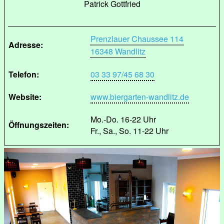
Patrick Gottfried
Prenzlauer Chaussee 114
Adresse:
16348 Wandlitz
Telefon:
03 33 97/45 68 30
Website:
www.biergarten-wandlitz.de
Mo.-Do. 16-22 Uhr
Öffnungszeiten:
Fr., Sa., So. 11-22 Uhr