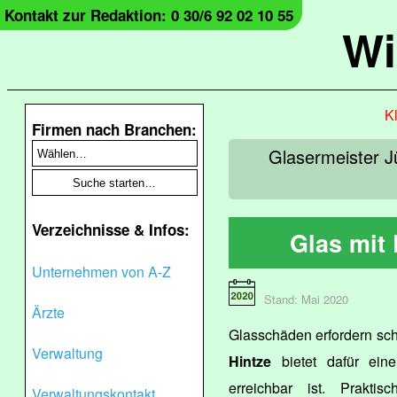
Kontakt zur Redaktion: 0 30/6 92 02 10 55
Wi
Kl
Firmen nach Branchen:
Glasermeister J
Verzeichnisse & Infos:
Glas mit
Unternehmen von A-Z
Stand: Mai 2020
Ärzte
Glasschäden erfordern sc
Verwaltung
Hintze
bietet dafür ein
erreichbar ist. Prakti
Verwaltungskontakt