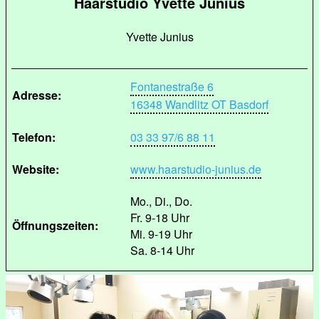
Haarstudio Yvette Junius
Yvette Junius
Fontanestraße 6
Adresse:
16348 Wandlitz OT Basdorf
Telefon:
03 33 97/6 88 11
Website:
www.haarstudio-junius.de
Mo., Di., Do.
Fr. 9-18 Uhr
Öffnungszeiten:
Mi. 9-19 Uhr
Sa. 8-14 Uhr