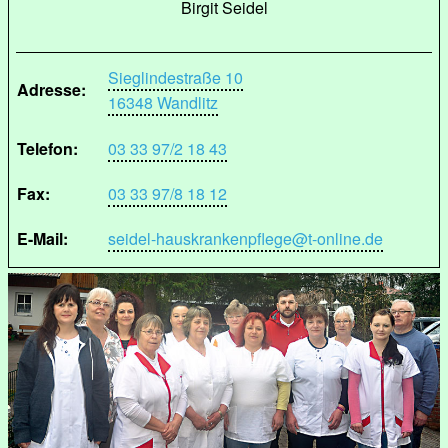
Birgit Seidel
Sieglindestraße 10
Adresse:
16348 Wandlitz
Telefon:
03 33 97/2 18 43
Fax:
03 33 97/8 18 12
E-Mail:
seidel-hauskrankenpflege@t-online.de