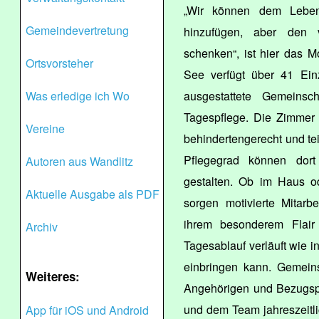
„Wir können dem Lebe
Gemeindevertretung
hinzufügen, aber den 
schenken“, ist hier das 
Ortsvorsteher
See verfügt über 41 Ein
Was erledige ich Wo
ausgestattete Gemeinsc
Tagespflege. Die Zimmer s
Vereine
behindertengerecht und te
Pflegegrad können dort
Autoren aus Wandlitz
gestalten. Ob im Haus od
Aktuelle Ausgabe als PDF
sorgen motivierte Mitarb
ihrem besonderem Flair 
Archiv
Tagesablauf verläuft wie in
einbringen kann. Gemein
Weiteres:
Angehörigen und Bezugsp
und dem Team jahreszeitli
App für iOS und Android