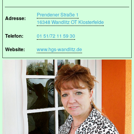
Prendener Straße 1
Adresse:
16348 Wandlitz OT Klosterfelde
Telefon:
01 51/72 11 59 30
Website:
www.hgs-wandlitz.de