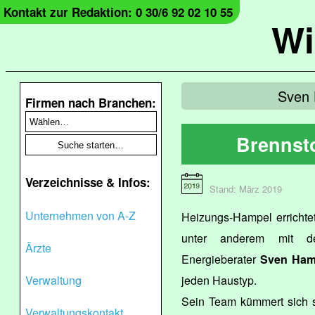
Kontakt zur Redaktion: 0 30/6 92 02 10 55
Wi
Sven 
Firmen nach Branchen:
Brennsto
Verzeichnisse & Infos:
Stand: März 2019
Unternehmen von A-Z
Heizungs-Hampel errichtet
unter anderem mit de
Ärzte
Energieberater
Sven Ham
Verwaltung
jeden Haustyp.
Sein Team kümmert sich s
Verwaltungskontakt