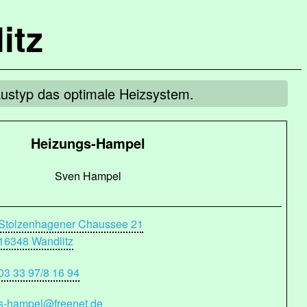
itz
austyp das optimale Heizsystem.
Heizungs-Hampel
Sven Hampel
Stolzenhagener Chaussee 21
16348 Wandlitz
03 33 97/8 16 94
s-hampel@freenet.de