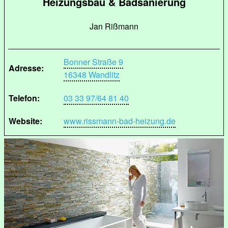
Heizungsbau & Badsanierung
Jan Rißmann
Bonner Straße 9
Adresse:
16348 Wandlitz
Telefon:
03 33 97/64 81 40
Website:
www.rissmann-bad-heizung.de