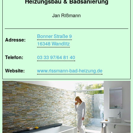
Heizungsbau & Badsanierung
Jan Rißmann
Bonner Straße 9
Adresse:
16348 Wandlitz
Telefon:
03 33 97/64 81 40
Website:
www.rissmann-bad-heizung.de