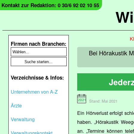
Kontakt zur Redaktion: 0 30/6 92 02 10 55
Wi
Kl
Firmen nach Branchen:
Bei Hörakustik M
Verzeichnisse & Infos:
Jederz
Unternehmen von A-Z
Stand: Mai 2021
Ärzte
Ein Hörverlust erfolgt sch
Verwaltung
haben. „Hörakustik Weege
an. „Termine können telef
Verwaltungskontakt